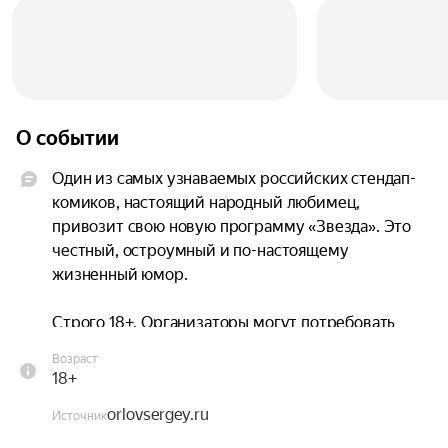
О событии
Один из самых узнаваемых российских стендап-
комиков, настоящий народный любимец, 
привозит свою новую программу «Звезда». Это 
честный, остроумный и по-настоящему 
жизненный юмор.

Строго 18+. Организаторы могут потребовать 
оригинал паспорта на входе и отказать в 
Возраст
посещении без компенсации стоимости билета, 
18+
если возраст посетителя меньше 18 лет (N 93-
orlovsergey.ru
ФЗ от 01.05.2019).
Источник