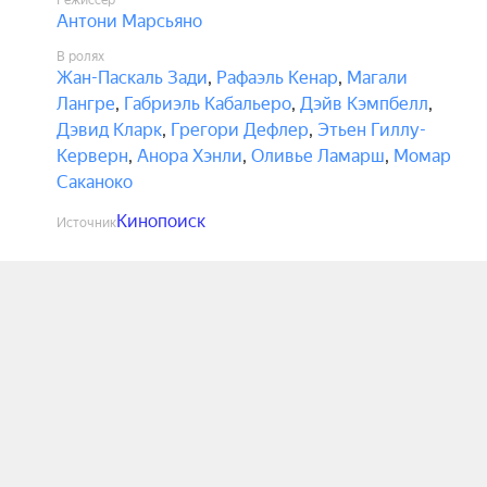
Режиссёр
Антони Марсьяно
В ролях
Жан-Паскаль Зади
,
Рафаэль Кенар
,
Магали
Лангре
,
Габриэль Кабальеро
,
Дэйв Кэмпбелл
,
Дэвид Кларк
,
Грегори Дефлер
,
Этьен Гиллу-
Керверн
,
Анора Хэнли
,
Оливье Ламарш
,
Момар
Саканоко
Кинопоиск
Источник