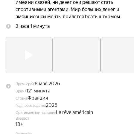
имея ни связей, ни денег они решают стать 
спортивными агентами. Мир больших денег и 
амбициозной мечты придется брать штурмом, 
главное — чтобы хватило смекалки, упорства, 
2 часа 1 минута
веры себя и отличного чувства юмора даже в 
самой безвыходной ситуации.
28 мая 2026
Премьера
121 минута
Время
Франция
Страна
2026
Год производства
Le rêve américain
Оригинальное название
Возраст
18+