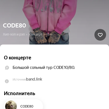
CODE80
Хип-хоп и рэп  •  Концерт  •  16+
О концерте
Большой сольный тур CODE10/80.
band.link
Источник
Исполнитель
CODE80