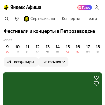
Сертификаты
Концерты
Театр
Фестивали и концерты в Петрозаводске
АВГУСТ
9
10
11
12
13
14
15
16
17
18
ВС
ПН
ВТ
СР
ЧТ
ПТ
СБ
ВС
ПН
ВТ
Все фильтры
Тип события