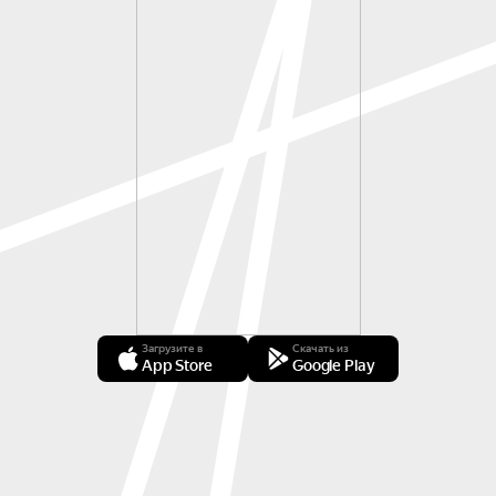
Загрузите в
Скачать из
App Store
Google Play