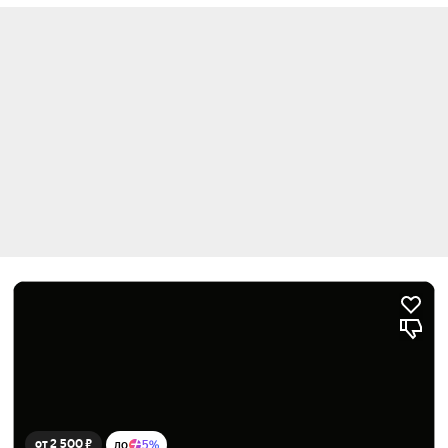
от 2 500 ₽
до
5%