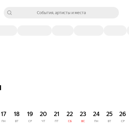
События, артисты и места
я
17
18
19
20
21
22
23
24
25
26
ПН
ВТ
СР
ЧТ
ПТ
СБ
ВС
ПН
ВТ
СР