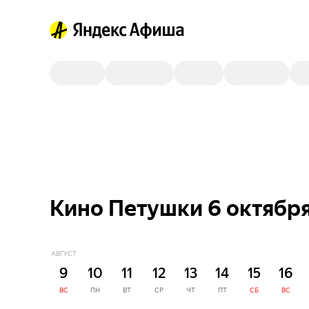
Кино Петушки 6 октябр
АВГУСТ
9
10
11
12
13
14
15
16
ВС
ПН
ВТ
СР
ЧТ
ПТ
СБ
ВС