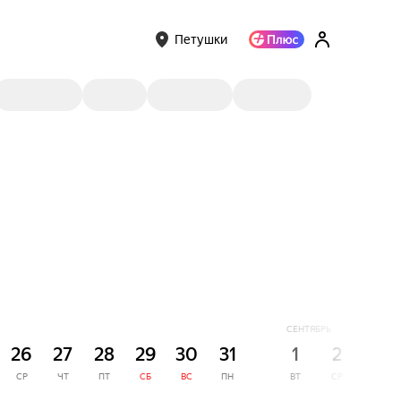
Петушки
СЕНТЯБРЬ
26
27
28
29
30
31
1
2
3
СР
ЧТ
ПТ
СБ
ВС
ПН
ВТ
СР
ЧТ