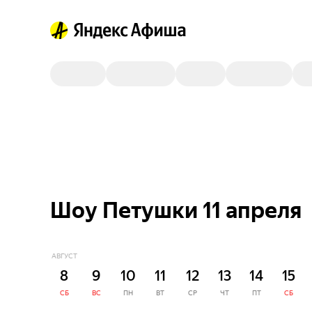
Шоу Петушки 11 апреля
АВГУСТ
8
9
10
11
12
13
14
15
СБ
ВС
ПН
ВТ
СР
ЧТ
ПТ
СБ