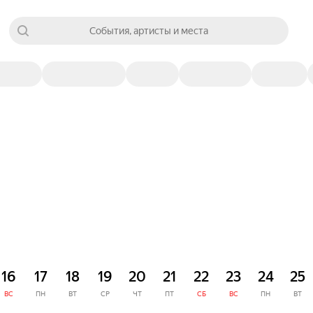
События, артисты и места
16
17
18
19
20
21
22
23
24
25
ВС
ПН
ВТ
СР
ЧТ
ПТ
СБ
ВС
ПН
ВТ