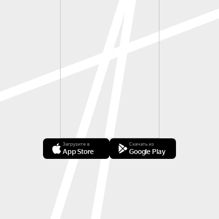
Загрузите в
Скачать из
App Store
Google Play