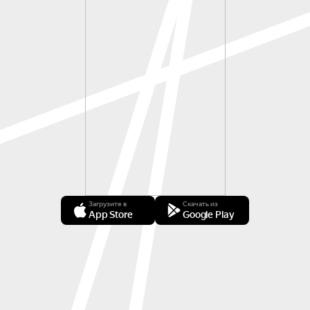
Загрузите в
Скачать из
App Store
Google Play