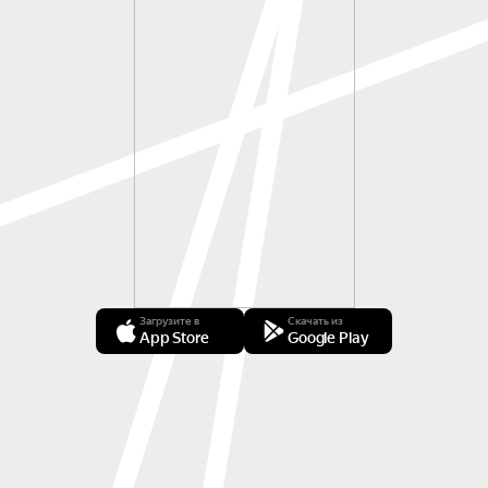
Загрузите в
Скачать из
App Store
Google Play