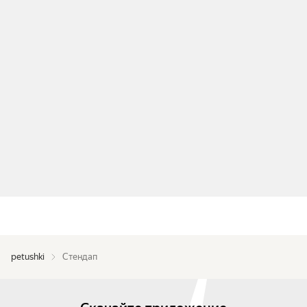
petushki
Стендап