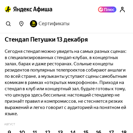
Сертификаты
Стендап Петушки 13 декабря
Сегодня стендап можно увидеть на самых разных сценах:
в специализированных стендап-клубах, в концертных
залах, барах и даже ресторанах. Сольные концерты
резидентов популярных телепроектов собирают аншлаги
по всей стране, а музыканты уступают сцены самобытным
комикам в рамках «открытых микрофонов». Приходя на
стендап в клуб или концертный зал, будьте готовы к тому,
что цензура здесь бессильна: настоящий стендапер не
признаёт правил и компромиссов, не стесняется резких
выражений и легко говорит с аудиторией на понятном ей
языке.
АВГУСТ
9
10
11
12
13
14
15
16
17
18