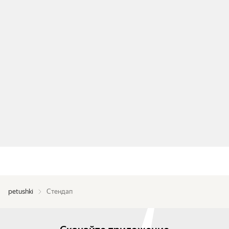
petushki
Стендап