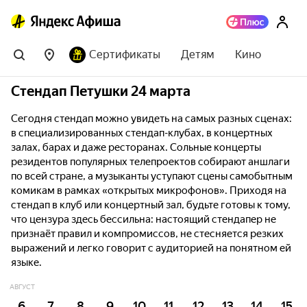
Сертификаты
Детям
Кино
Стендап Петушки 24 марта
Сегодня стендап можно увидеть на самых разных сценах:
в специализированных стендап-клубах, в концертных
залах, барах и даже ресторанах. Сольные концерты
резидентов популярных телепроектов собирают аншлаги
по всей стране, а музыканты уступают сцены самобытным
комикам в рамках «открытых микрофонов». Приходя на
стендап в клуб или концертный зал, будьте готовы к тому,
что цензура здесь бессильна: настоящий стендапер не
признаёт правил и компромиссов, не стесняется резких
выражений и легко говорит с аудиторией на понятном ей
языке.
АВГУСТ
6
7
8
9
10
11
12
13
14
15