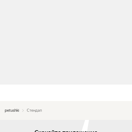
petushki
Стендап