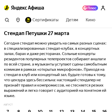
Сертификаты
Детям
Кино
Стендап Петушки 27 марта
Сегодня стендап можно увидеть на самых разных сценах:
в специализированных стендап-клубах, в концертных
залах, барах и даже ресторанах. Сольные концерты
резидентов популярных телепроектов собирают аншлаги
по всей стране, а музыканты уступают сцены самобытным
комикам в рамках «открытых микрофонов». Приходя на
стендап в клуб или концертный зал, будьте готовы к тому,
что цензура здесь бессильна: настоящий стендапер не
признаёт правил и компромиссов, не стесняется резких
выражений и легко говорит с аудиторией на понятном ей
языке.
АВГУСТ
7
8
9
10
11
12
13
14
15
16