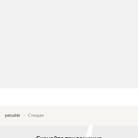
petushki
Стендап