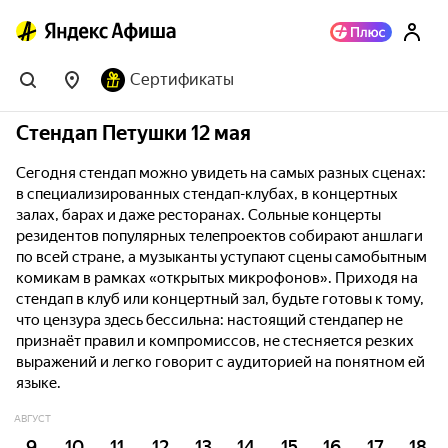
Сертификаты
Стендап Петушки 12 мая
Сегодня стендап можно увидеть на самых разных сценах:
в специализированных стендап-клубах, в концертных
залах, барах и даже ресторанах. Сольные концерты
резидентов популярных телепроектов собирают аншлаги
по всей стране, а музыканты уступают сцены самобытным
комикам в рамках «открытых микрофонов». Приходя на
стендап в клуб или концертный зал, будьте готовы к тому,
что цензура здесь бессильна: настоящий стендапер не
признаёт правил и компромиссов, не стесняется резких
выражений и легко говорит с аудиторией на понятном ей
языке.
АВГУСТ
9
10
11
12
13
14
15
16
17
18