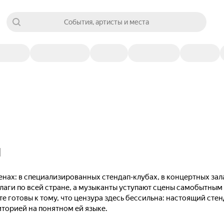
События, артисты и места
я
нах: в специализированных стендап-клубах, в концертных зал
лаги по всей стране, а музыканты уступают сцены самобытны
те готовы к тому, что цензура здесь бессильна: настоящий сте
иторией на понятном ей языке.