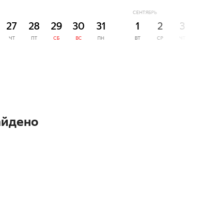
СЕНТЯБРЬ
27
28
29
30
31
1
2
3
4
ЧТ
ПТ
СБ
ВС
ПН
ВТ
СР
ЧТ
ПТ
айдено