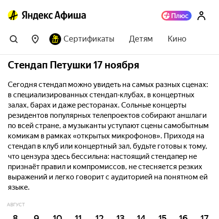
Сертификаты
Детям
Кино
Стендап Петушки 17 ноября
Сегодня стендап можно увидеть на самых разных сценах:
в специализированных стендап-клубах, в концертных
залах, барах и даже ресторанах. Сольные концерты
резидентов популярных телепроектов собирают аншлаги
по всей стране, а музыканты уступают сцены самобытным
комикам в рамках «открытых микрофонов». Приходя на
стендап в клуб или концертный зал, будьте готовы к тому,
что цензура здесь бессильна: настоящий стендапер не
признаёт правил и компромиссов, не стесняется резких
выражений и легко говорит с аудиторией на понятном ей
языке.
АВГУСТ
8
9
10
11
12
13
14
15
16
17