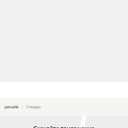
petushki
Стендап