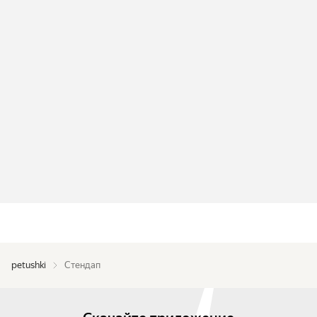
petushki
Стендап