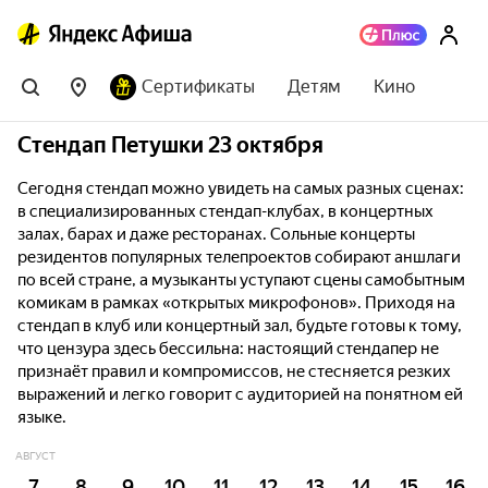
Сертификаты
Детям
Кино
Стендап Петушки 23 октября
Сегодня стендап можно увидеть на самых разных сценах:
в специализированных стендап-клубах, в концертных
залах, барах и даже ресторанах. Сольные концерты
резидентов популярных телепроектов собирают аншлаги
по всей стране, а музыканты уступают сцены самобытным
комикам в рамках «открытых микрофонов». Приходя на
стендап в клуб или концертный зал, будьте готовы к тому,
что цензура здесь бессильна: настоящий стендапер не
признаёт правил и компромиссов, не стесняется резких
выражений и легко говорит с аудиторией на понятном ей
языке.
АВГУСТ
7
8
9
10
11
12
13
14
15
16