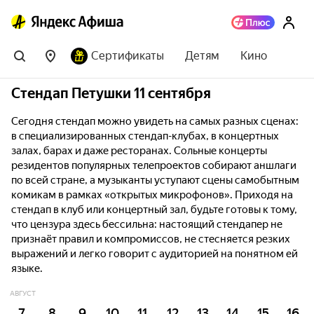
Сертификаты
Детям
Кино
Стендап Петушки 11 сентября
Сегодня стендап можно увидеть на самых разных сценах:
в специализированных стендап-клубах, в концертных
залах, барах и даже ресторанах. Сольные концерты
резидентов популярных телепроектов собирают аншлаги
по всей стране, а музыканты уступают сцены самобытным
комикам в рамках «открытых микрофонов». Приходя на
стендап в клуб или концертный зал, будьте готовы к тому,
что цензура здесь бессильна: настоящий стендапер не
признаёт правил и компромиссов, не стесняется резких
выражений и легко говорит с аудиторией на понятном ей
языке.
АВГУСТ
7
8
9
10
11
12
13
14
15
16