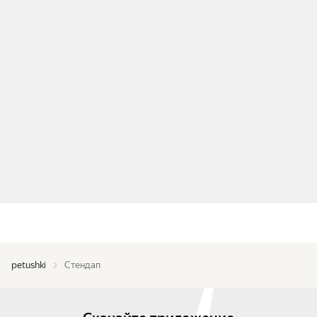
petushki
Стендап