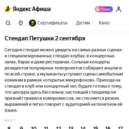
Сертификаты
Детям
Кино
Стендап Петушки 2 сентября
Сегодня стендап можно увидеть на самых разных сценах:
в специализированных стендап-клубах, в концертных
залах, барах и даже ресторанах. Сольные концерты
резидентов популярных телепроектов собирают аншлаги
по всей стране, а музыканты уступают сцены самобытным
комикам в рамках «открытых микрофонов». Приходя на
стендап в клуб или концертный зал, будьте готовы к тому,
что цензура здесь бессильна: настоящий стендапер не
признаёт правил и компромиссов, не стесняется резких
выражений и легко говорит с аудиторией на понятном ей
языке.
АВГУСТ
8
9
10
11
12
13
14
15
16
17