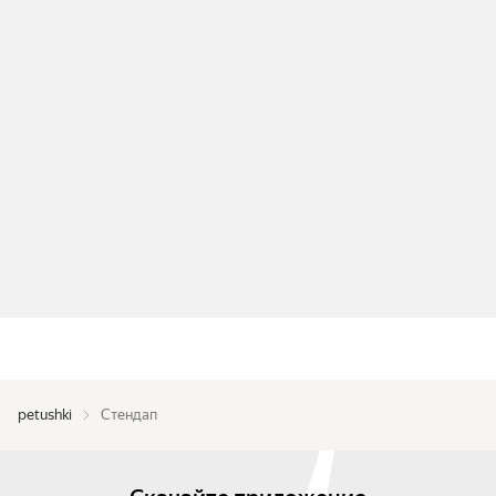
petushki
Стендап