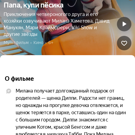
Папа, купи пёсика
Приключения четвероногого друга и его
хозяйки озвучивают Милана Хаметова, Давид
Манукян, Мари Краймбрери, Viki Show и
другие звёзды
Мультфильм  •  Кино  •  6+
О фильме
Милана получает долгожданный подарок от 
родителей — щенка Диппи. Радости нет границ, 
но однажды на прогулке девочка отвлекается, и 
щенок теряется в парке, оставшись один на один 
с большим городом. Диппи знакомится с 
уличным Котом, крысой Бенгсом и даже 
влюбляется в чихуахуа Табби. Пока Милана 