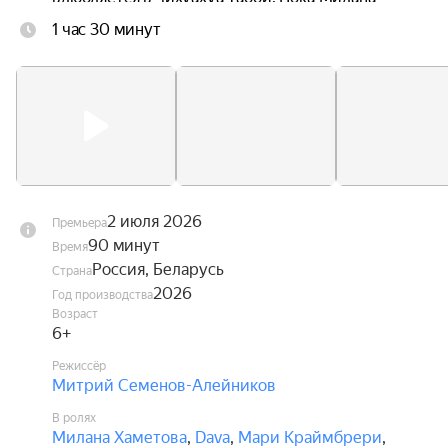
ведёт поиски любимого песика, Диппи ждут 
1 час 30 минут
увлекательные приключения, в которых ему 
предстоит стать настоящим героем, способным 
защитить не только себя, но и своих друзей.
2 июля 2026
Премьера
90 минут
Время
Россия, Беларусь
Страна
2026
Год производства
Возраст
6+
Режиссёр
Митрий Семенов-Алейников
В ролях
Милана Хаметова
,
Dava
,
Мари Краймбрери
,