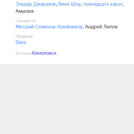
Эльдар Джарахов
,
Вики Шоу
,
тринадцать карат
,
Амилия
Сценаристы
Митрий Семенов-Алейников
,
Андрей Липов
Продюсер
Dava
Кинопоиск
Источник