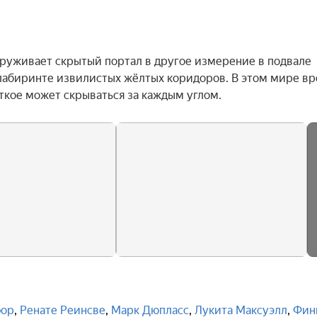
руживает скрытый портал в другое измерение в подвале 
 лабиринте извилистых жёлтых коридоров. В этом мире вре
уткое может скрываться за каждым углом.
фор
,
Ренате Реинсве
,
Марк Дюпласс
,
Лукита Максуэлл
,
Фин