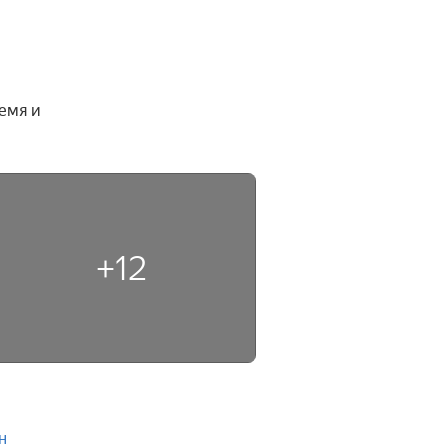
мя и 
+12
н