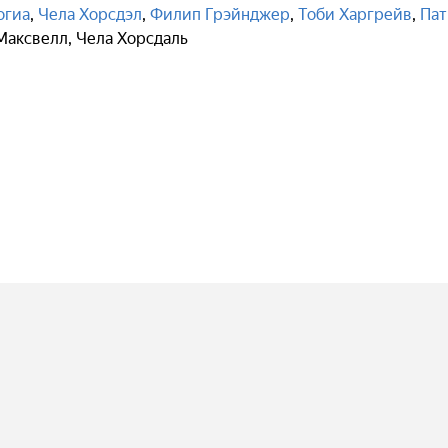
огиа
,
Чела Хорсдэл
,
Филип Грэйнджер
,
Тоби Харгрейв
,
Пат
Максвелл
,
Чела Хорсдаль