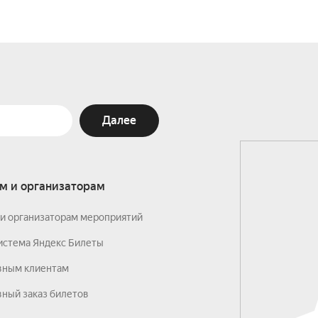
Далее
м и организаторам
и организаторам мероприятий
истема Яндекс Билеты
вным клиентам
ный заказ билетов