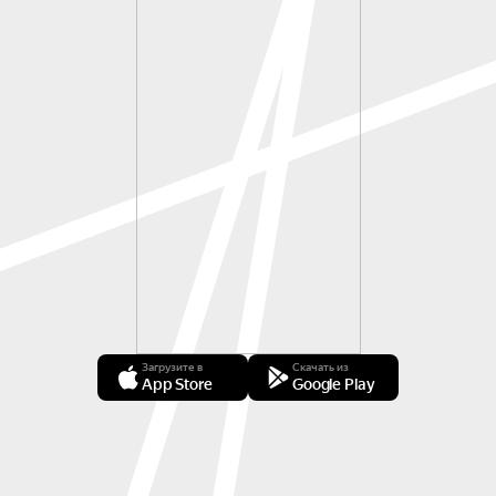
Загрузите в
Скачать из
App Store
Google Play