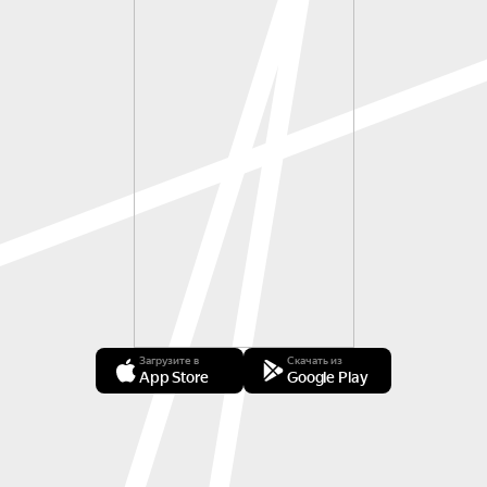
Загрузите в
Скачать из
App Store
Google Play