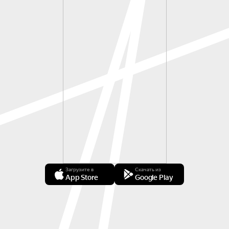
Загрузите в
Скачать из
App Store
Google Play