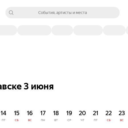
События, артисты и места
авске 3 июня
14
15
16
17
18
19
20
21
22
23
ПТ
СБ
ВС
ПН
ВТ
СР
ЧТ
ПТ
СБ
ВС