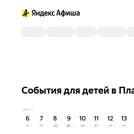
События для детей в Пл
АВГУСТ
6
7
8
9
10
11
12
13
ЧТ
ПТ
СБ
ВС
ПН
ВТ
СР
ЧТ