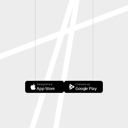
Загрузите в
Скачать из
App Store
Google Play