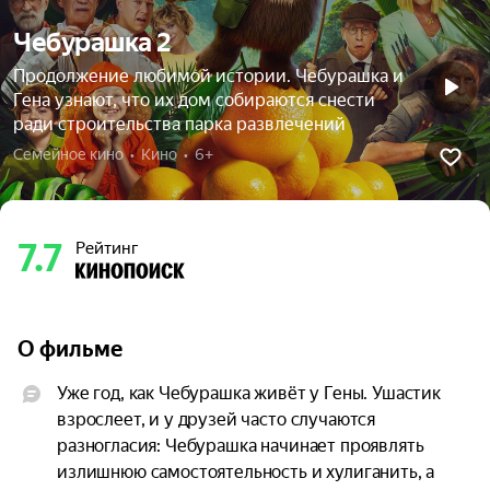
Чебурашка 2
Продолжение любимой истории. Чебурашка и
Гена узнают, что их дом собираются снести
ради строительства парка развлечений
Семейное кино  •  Кино  •  6+
7.7
Рейтинг
О фильме
Уже год, как Чебурашка живёт у Гены. Ушастик 
взрослеет, и у друзей часто случаются 
разногласия: Чебурашка начинает проявлять 
излишнюю самостоятельность и хулиганить, а 