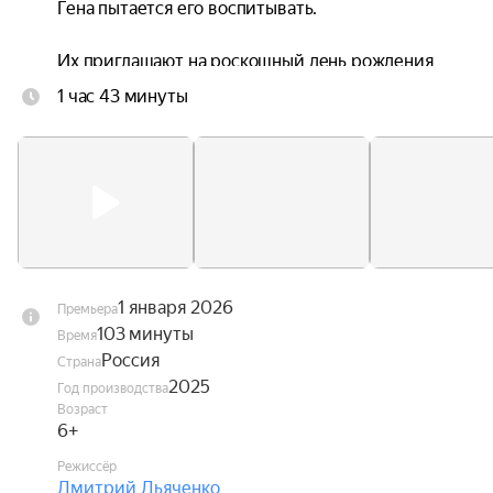
Гена пытается его воспитывать.

Их приглашают на роскошный день рождения 
Сони, где ушастик случайно портит праздник. В 
1 час 43 минуты
надежде избежать очередной ссоры Чебурашка 
вместе с Соней и Гришей тайно сбегают в горы, 
где их ждут невероятные пейзажи и 
захватывающие, но опасные приключения. 
Обнаружив пропажу, взрослые объединяются, 
чтобы вернуть детей домой. Им будет нужно 
исправить ситуацию и научиться 
прислушиваться друг к другу.
1 января 2026
Премьера
103 минуты
Время
Россия
Страна
2025
Год производства
Возраст
6+
Режиссёр
Дмитрий Дьяченко