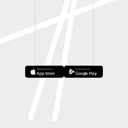
Загрузите в
Скачать из
App Store
Google Play