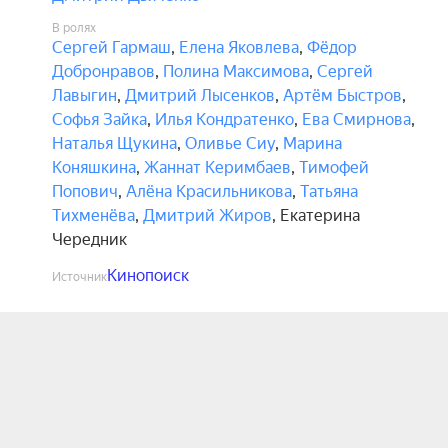
В ролях
Сергей Гармаш
,
Елена Яковлева
,
Фёдор
Добронравов
,
Полина Максимова
,
Сергей
Лавыгин
,
Дмитрий Лысенков
,
Артём Быстров
,
Софья Зайка
,
Илья Кондратенко
,
Ева Смирнова
,
Наталья Щукина
,
Оливье Сиу
,
Марина
Коняшкина
,
Жаннат Керимбаев
,
Тимофей
Попович
,
Алёна Красильникова
,
Татьяна
Тихменёва
,
Дмитрий Жиров
,
Екатерина
Чередник
Кинопоиск
Источник