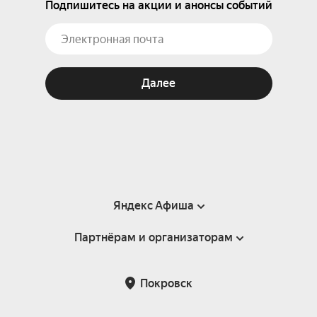
Подпишитесь на акции и анонсы событий
Далее
Яндекс Афиша
Партнёрам и организаторам
Справка
Пользовательское соглашение
Партнёрам и организаторам мероприятий
Покровск
Подарочные сертификаты
Билетная система Яндекс Билеты
Возврат билетов