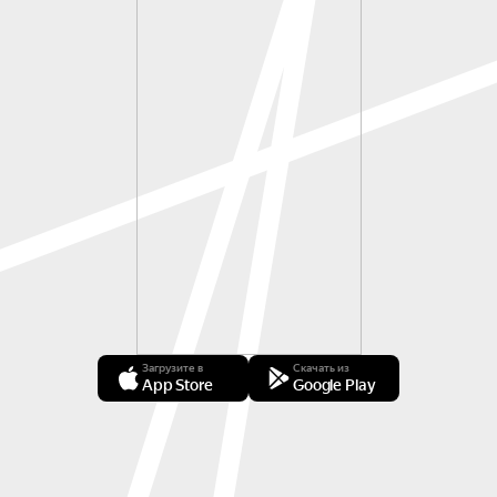
Загрузите в
Скачать из
App Store
Google Play