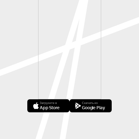
Загрузите в
Скачать из
App Store
Google Play