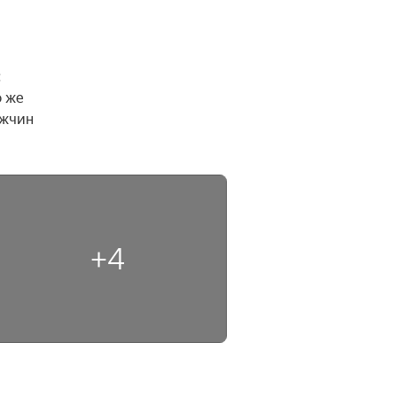
 
 же 
жчин 
+4