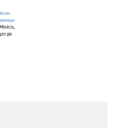
йсон
оренцо
Minicis
,
ро де