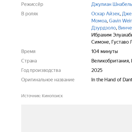
Режиссёр
Джулиан Шнабел
В ролях
Оскар Айзек
,
Дже
Момоа
,
Gavin Wei
Дзурдзоло
,
Винче
Ибрахим Элуахаб
Симоне
,
Густаво 
Время
104 минуты
Страна
Великобритания, 
Год производства
2025
Оригинальное название
In the Hand of Dan
Источник
Кинопоиск