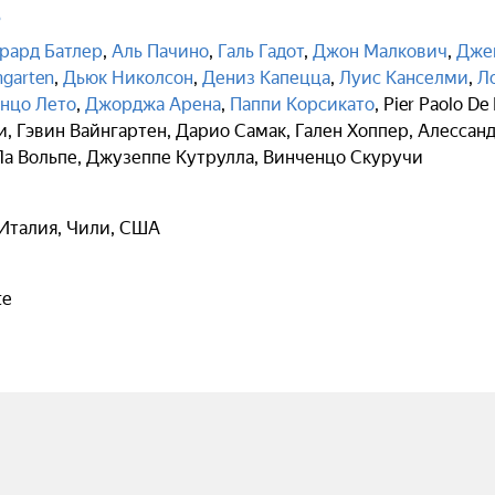
ь
рард Батлер
,
Аль Пачино
,
Галь Гадот
,
Джон Малкович
,
Дже
ngarten
,
Дьюк Николсон
,
Дениз Капецца
,
Луис Канселми
,
Л
нцо Лето
,
Джорджа Арена
,
Паппи Корсикато
,
Pier Paolo De 
и
,
Гэвин Вайнгартен
,
Дарио Самак
,
Гален Хоппер
,
Алессанд
Ла Вольпе
,
Джузеппе Кутрулла
,
Винченцо Скуручи
Италия, Чили, США
te