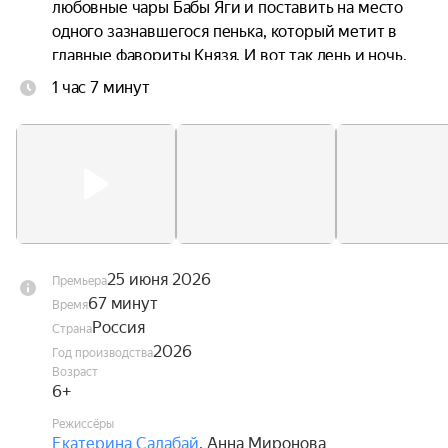
любовные чары Бабы Яги и поставить на место 
одного зазнавшегося пенька, который метит в 
главные фавориты Князя. И вот так день и ночь, 
без отдыха и сна несут они на своих плечах 
1 час 7 минут
целый город со всеми его жителями. Причём, в 
самом прямом смысле. Главное, чтобы не 
уронили.
25 июня 2026
Премьера
67 минут
Время
Россия
Страна
2026
Год производства
Возраст
6+
Режиссёры
Екатерина Салабай
,
Анна Миронова