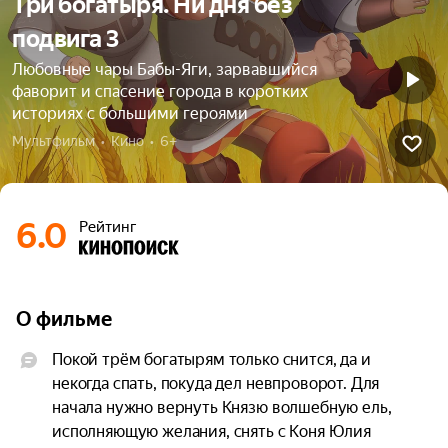
Три богатыря. Ни дня без
подвига 3
Любовные чары Бабы-Яги, зарвавшийся
фаворит и спасение города в коротких
историях с большими героями
Мультфильм  •  Кино  •  6+
6.0
Рейтинг
О фильме
Покой трём богатырям только снится, да и 
некогда спать, покуда дел невпроворот. Для 
начала нужно вернуть Князю волшебную ель, 
исполняющую желания, снять с Коня Юлия 