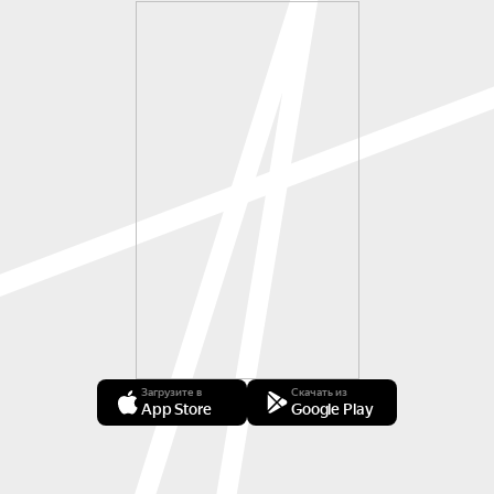
Загрузите в
Скачать из
App Store
Google Play