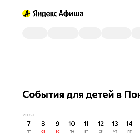
События для детей в П
АВГУСТ
7
8
9
10
11
12
13
14
ПТ
СБ
ВС
ПН
ВТ
СР
ЧТ
ПТ