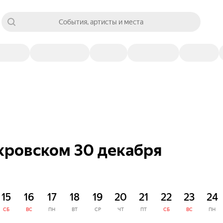
События, артисты и места
окровском 30 декабря
15
16
17
18
19
20
21
22
23
24
СБ
ВС
ПН
ВТ
СР
ЧТ
ПТ
СБ
ВС
ПН