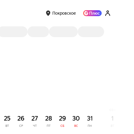
Покровское
СЕНТЯБРЬ
25
26
27
28
29
30
31
1
2
ВТ
СР
ЧТ
ПТ
СБ
ВС
ПН
ВТ
СР