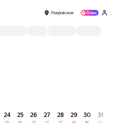
Покровское
СЕНТЯ
24
25
26
27
28
29
30
31
1
ПН
ВТ
СР
ЧТ
ПТ
СБ
ВС
ПН
ВТ