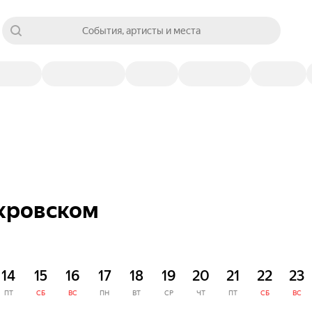
События, артисты и места
окровском
14
15
16
17
18
19
20
21
22
23
ПТ
СБ
ВС
ПН
ВТ
СР
ЧТ
ПТ
СБ
ВС