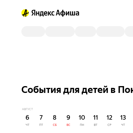
События для детей в П
АВГУСТ
6
7
8
9
10
11
12
13
ЧТ
ПТ
СБ
ВС
ПН
ВТ
СР
ЧТ