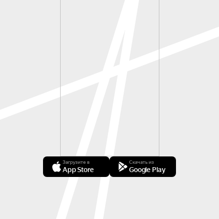
Загрузите в
Скачать из
App Store
Google Play