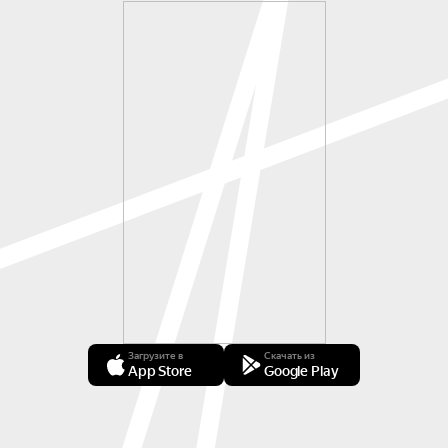
Загрузите в
Скачать из
App Store
Google Play