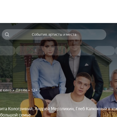
События, артисты и места
е кино
Детям
12+
ита Кологривый, Андрей Мерзликин, Глеб Калюжный в ко
 большой семье