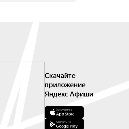
Скачайте
приложение
Яндекс Афиши
Загрузите в
App Store
Скачать из
Google Play