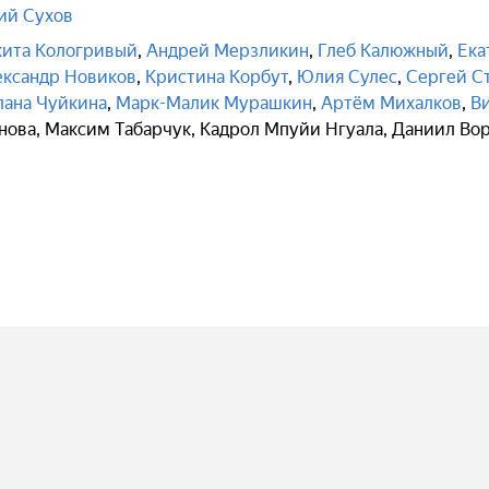
ий Сухов
ита Кологривый
,
Андрей Мерзликин
,
Глеб Калюжный
,
Ека
ександр Новиков
,
Кристина Корбут
,
Юлия Сулес
,
Сергей С
лана Чуйкина
,
Марк-Малик Мурашкин
,
Артём Михалков
,
В
нова
,
Максим Табарчук
,
Кадрол Мпуйи Нгуала
,
Даниил Во