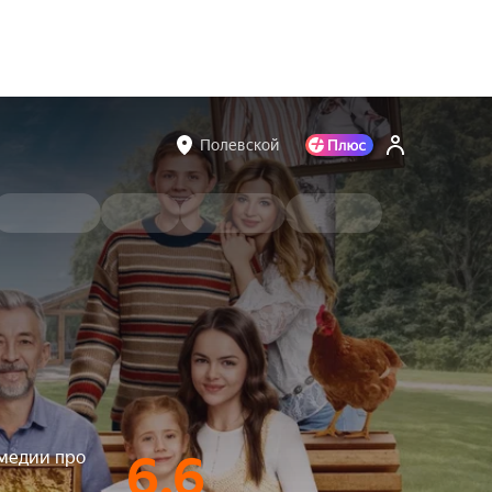
Полевской
медии про
6.6