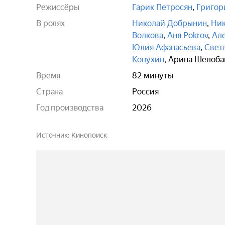
Режиссёры
Гарик Петросян
,
Григор
В ролях
Николай Добрынин
,
Ник
Волкова
,
Аня Pokrov
,
Ал
Юлия Афанасьева
,
Свет
Конухин
,
Арина Шелоба
Время
82 минуты
Страна
Россия
Год производства
2026
Источник
Кинопоиск