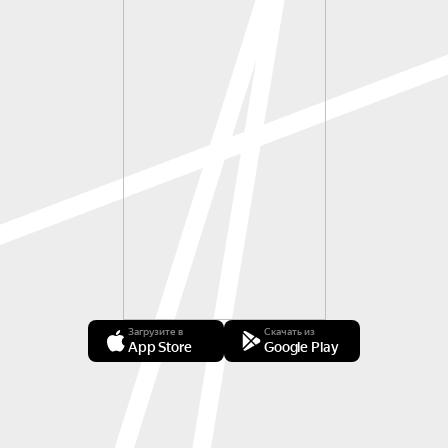
Загрузите в
Скачать из
App Store
Google Play