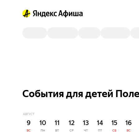
События для детей Поле
АВГУСТ
9
10
11
12
13
14
15
16
ВС
ПН
ВТ
СР
ЧТ
ПТ
СБ
ВС