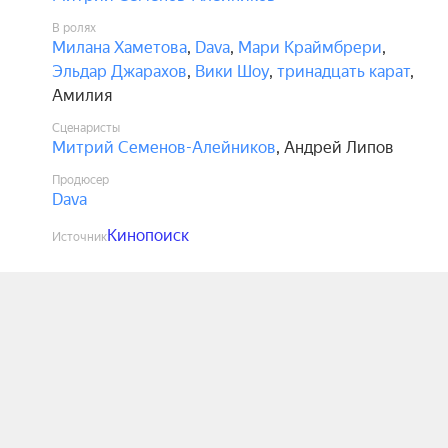
В ролях
Милана Хаметова
,
Dava
,
Мари Краймбрери
,
Эльдар Джарахов
,
Вики Шоу
,
тринадцать карат
,
Амилия
Сценаристы
Митрий Семенов-Алейников
,
Андрей Липов
Продюсер
Dava
Кинопоиск
Источник