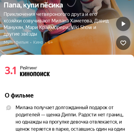
Папа, купи пёсика
Приключения четвероногого друга и его
хозяйки озвучивают Милана Хаметова, Давид
Манукян, Мари Краймбрери, Viki Show и
другие звёзды
Мультфильм  •  Кино  •  6+
3.1
Рейтинг
О фильме
Милана получает долгожданный подарок от 
родителей — щенка Диппи. Радости нет границ, 
но однажды на прогулке девочка отвлекается, и 
щенок теряется в парке, оставшись один на один 