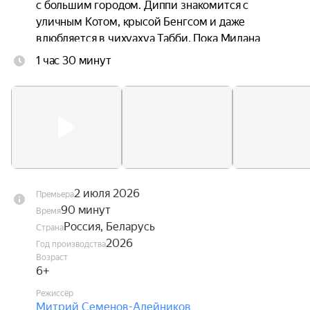
с большим городом. Диппи знакомится с 
уличным Котом, крысой Бенгсом и даже 
влюбляется в чихуахуа Табби. Пока Милана 
ведёт поиски любимого песика, Диппи ждут 
1 час 30 минут
увлекательные приключения, в которых ему 
предстоит стать настоящим героем, способным 
защитить не только себя, но и своих друзей.
2 июля 2026
Премьера
90 минут
Время
Россия, Беларусь
Страна
2026
Год производства
Возраст
6+
Режиссёр
Митрий Семенов-Алейников