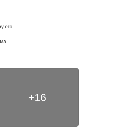
у его 
ма 
+16