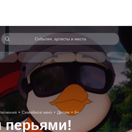
События, артисты и места
лючения
Семейное кино
Детям
6+
 перьями!