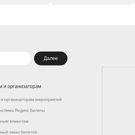
Далее
м и организаторам
и организаторам мероприятий
истема Яндекс Билеты
вным клиентам
ный заказ билетов