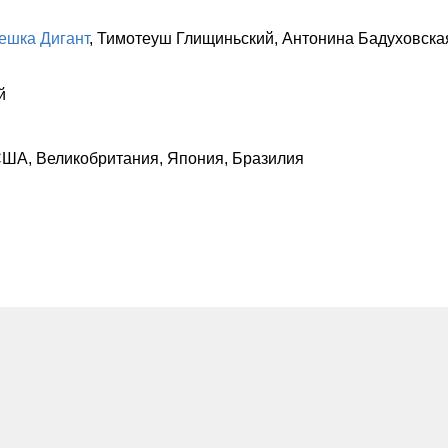
ешка Дигант
,
Тимотеуш Глищиньский
,
Антонина Бадуховска
й
США, Великобритания, Япония, Бразилия