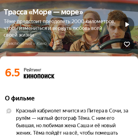
Трасса «Море — море»
Тёме предстоит преодолеть 2000 километров,
чтобы измениться и вернуть любовь всей
своей жизни
Приключения  •  Кино  •  16+
6.5
Рейтинг
О фильме
Красный кабриолет мчится из Питера в Сочи, за 
рулём — наглый фотограф Тёма. С ним его 
бывшая, но любимая жена Саша и её новый 
жених. Тёма пойдёт на всё, чтобы помешать 