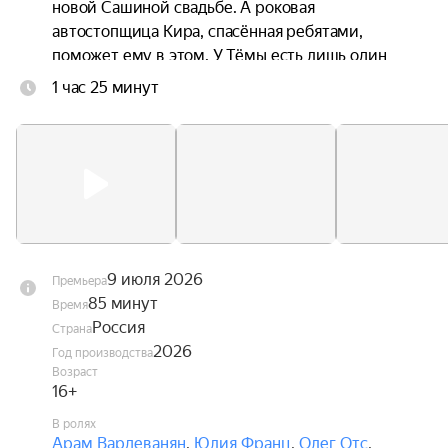
новой Сашиной свадьбе. А роковая 
автостопщица Кира, спасённая ребятами, 
поможет ему в этом. У Тёмы есть лишь один 
путь через всю страну, чтобы измениться и 
1 час 25 минут
вернуть любовь всей жизни — если не откажут 
тормоза.
9 июля 2026
Премьера
85 минут
Время
Россия
Страна
2026
Год производства
Возраст
16+
В ролях
Арам Вардеванян
,
Юлия Франц
,
Олег Отс
,