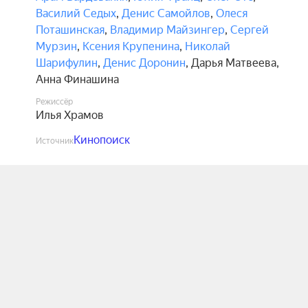
Василий Седых
,
Денис Самойлов
,
Олеся
Поташинская
,
Владимир Майзингер
,
Сергей
Мурзин
,
Ксения Крупенина
,
Николай
Шарифулин
,
Денис Доронин
,
Дарья Матвеева
,
Анна Финашина
Режиссёр
Илья Храмов
Кинопоиск
Источник