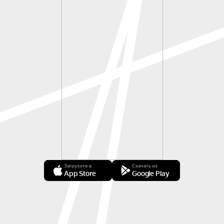
Загрузите в
Скачать из
App Store
Google Play