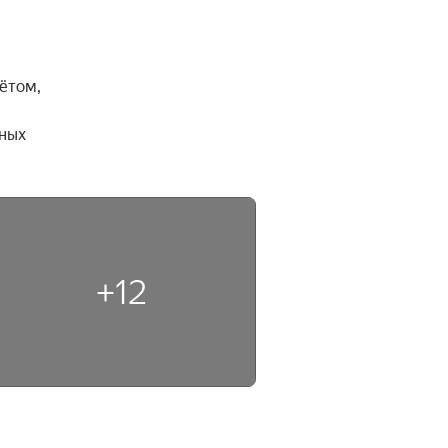
том, 
ных 
+12