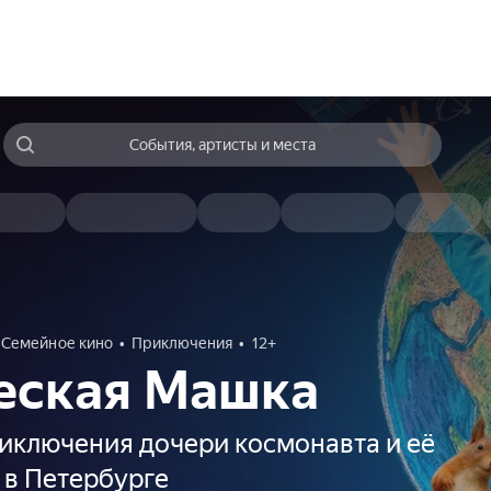
События, артисты и места
Семейное кино
Приключения
12+
еская Машка
иключения дочери космонавта и её
 в Петербурге