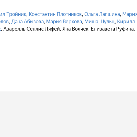
ил Тройник
,
Константин Плотников
,
Ольга Лапшина
,
Мари
олов
,
Дана Абызова
,
Мария Верхова
,
Миша Шульц
,
Кирилл
к
,
Азарелль Сенлис Ляфёй
,
Яна Волчек
,
Елизавета Руфина
,