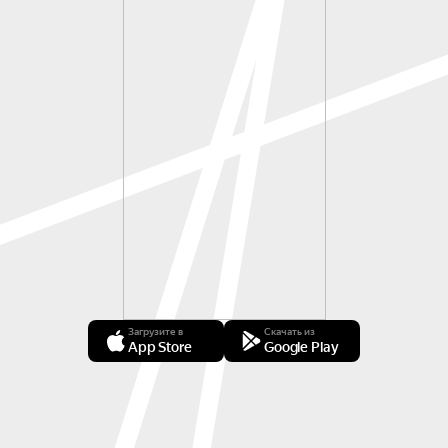
Загрузите в
Скачать из
App Store
Google Play