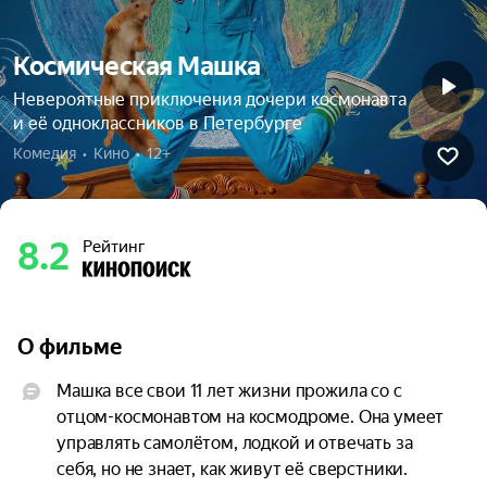
Космическая Машка
Невероятные приключения дочери космонавта
и её одноклассников в Петербурге
Комедия  •  Кино  •  12+
8.2
Рейтинг
О фильме
Машка все свои 11 лет жизни прожила со с 
отцом-космонавтом на космодроме. Она умеет 
управлять самолётом, лодкой и отвечать за 
себя, но не знает, как живут её сверстники. 