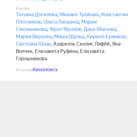
В ролях
Татьяна Догилева
,
Михаил Тройник
,
Константин
Плотников
,
Ольга Лапшина
,
Мария
Смольникова
,
Фрол Фролов
,
Дана Абызова
,
Мария Верхова
,
Миша Шульц
,
Кирилл Ермаков
,
Светлана Шпак
,
Азарелль Сенлис Ляфёй
,
Яна
Волчек
,
Елизавета Руфина
,
Елизавета
Горошникова
Кинопоиск
Источник