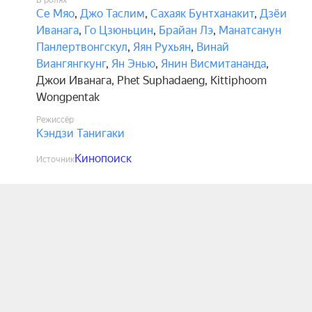
В ролях
Се Мяо
,
Джо Таслим
,
Сахаяк Бунтханакит
,
Дзёи
Иванага
,
Го Цзюньцин
,
Брайан Лэ
,
Манатсанун
Панлертвонгскул
,
Яян Рухьян
,
Винай
Виангянгкунг
,
Ян Энью
,
Янин Висмитананда
,
Джои Иванага
,
Phet Suphadaeng
,
Kittiphoom
Wongpentak
Режиссёр
Кэндзи Танигаки
Кинопоиск
Источник