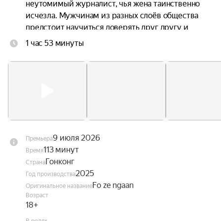
неутомимый журналист, чья жена таинственно 
исчезла. Мужчинам из разных слоёв общества 
предстоит научиться доверять друг другу и 
сотрудничать, используя навыки рукопашного 
1 час 53 минуты
боя, полученные благодаря их тайному 
прошлому.
9 июля 2026
Премьера
113 минут
Время
Гонконг
Страна
2025
Год производства
Fo ze ngaan
Оригинальное название
Возраст
18+