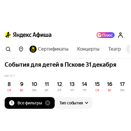
Сертификаты
Концерты
Театр
События для детей в Пскове 31 декабря
АВГУСТ
8
9
10
11
12
13
14
15
16
17
СБ
ВС
ПН
ВТ
СР
ЧТ
ПТ
СБ
ВС
ПН
Все фильтры
Тип события
1