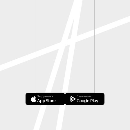
Загрузите в
Скачать из
App Store
Google Play