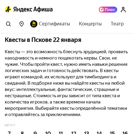
Сертификаты
Концерты
Театр
Квесты в Пскове 22 января
Квесты — это возможность блеснуть эрудицией, проявить
находчивость и немного пощекотать нервы. Свои, не
чужие. Чтобы пройти квест, нужно иметь навыки решения
логических задач и готовность действовать. В квесты
играют командой, их используют для тимбилдинга и
свиданий. В подборке ниже вы найдёте квесты на любой
вкус: интеллектуальные, фантастические, страшные и
нестрашные. Стоимость игры зависит от типа квеста и
количества игроков, а также времени начала
мероприятия. Выбирайте квесты определённой тематики
и отправляйтесь за приключениями.
АВГУСТ
7
8
9
10
11
12
13
14
15
16