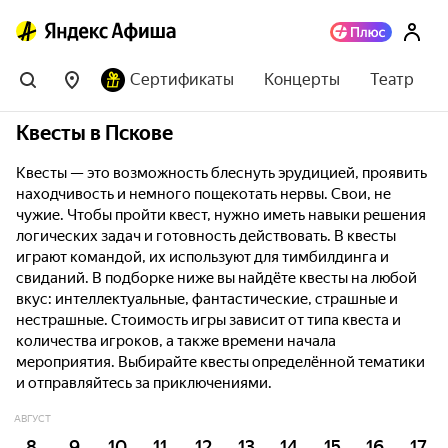
Сертификаты
Концерты
Театр
Квесты в Пскове
Квесты — это возможность блеснуть эрудицией, проявить
находчивость и немного пощекотать нервы. Свои, не
чужие. Чтобы пройти квест, нужно иметь навыки решения
логических задач и готовность действовать. В квесты
играют командой, их используют для тимбилдинга и
свиданий. В подборке ниже вы найдёте квесты на любой
вкус: интеллектуальные, фантастические, страшные и
нестрашные. Стоимость игры зависит от типа квеста и
количества игроков, а также времени начала
мероприятия. Выбирайте квесты определённой тематики
и отправляйтесь за приключениями.
АВГУСТ
8
9
10
11
12
13
14
15
16
17