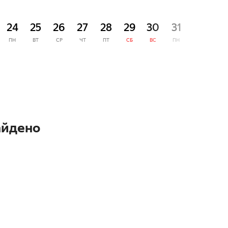
СЕНТЯ
24
25
26
27
28
29
30
31
1
ПН
ВТ
СР
ЧТ
ПТ
СБ
ВС
ПН
ВТ
айдено