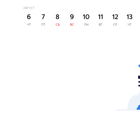
АВГУСТ
6
7
8
9
10
11
12
13
ЧТ
ПТ
СБ
ВС
ПН
ВТ
СР
ЧТ